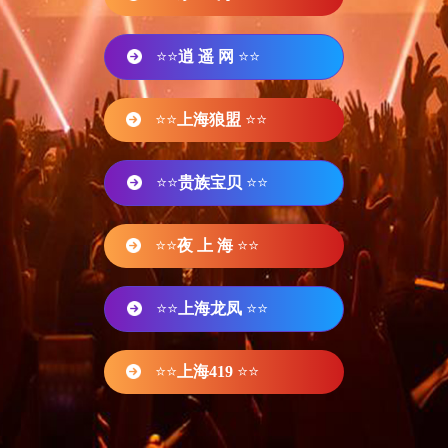
⭐⭐
逍 遥 网
⭐⭐
⭐⭐
上海狼盟
⭐⭐
⭐⭐
贵族宝贝
⭐⭐
⭐⭐
夜 上 海
⭐⭐
⭐⭐
上海龙凤
⭐⭐
⭐⭐
上海419
⭐⭐