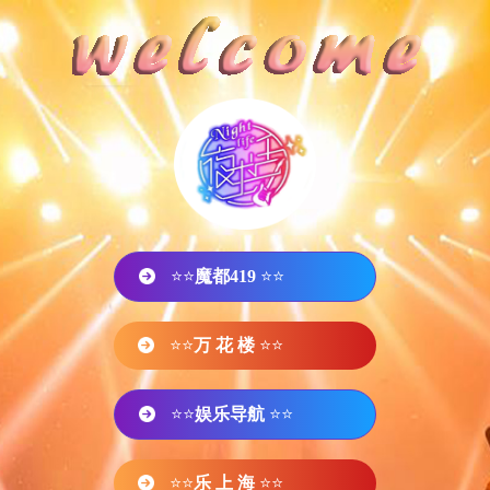
⭐⭐
魔都419
⭐⭐
⭐⭐
万 花 楼
⭐⭐
⭐⭐
娱乐导航
⭐⭐
⭐⭐
乐 上 海
⭐⭐