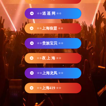
⭐⭐
逍 遥 网
⭐⭐
⭐⭐
上海狼盟
⭐⭐
⭐⭐
贵族宝贝
⭐⭐
⭐⭐
夜 上 海
⭐⭐
⭐⭐
上海龙凤
⭐⭐
⭐⭐
上海419
⭐⭐