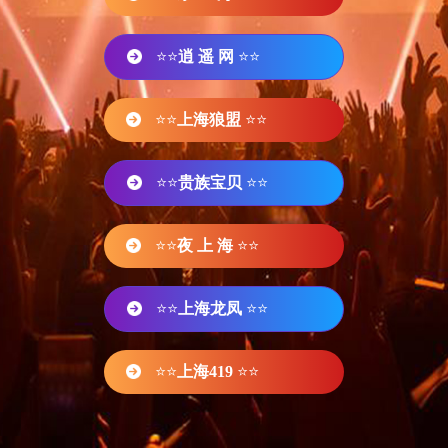
⭐⭐
逍 遥 网
⭐⭐
⭐⭐
上海狼盟
⭐⭐
⭐⭐
贵族宝贝
⭐⭐
⭐⭐
夜 上 海
⭐⭐
⭐⭐
上海龙凤
⭐⭐
⭐⭐
上海419
⭐⭐