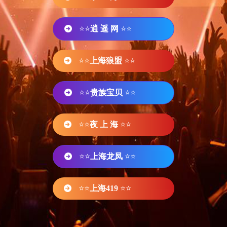
⭐⭐
逍 遥 网
⭐⭐
⭐⭐
上海狼盟
⭐⭐
⭐⭐
贵族宝贝
⭐⭐
⭐⭐
夜 上 海
⭐⭐
⭐⭐
上海龙凤
⭐⭐
⭐⭐
上海419
⭐⭐