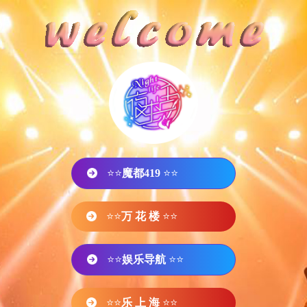
⭐⭐
魔都419
⭐⭐
⭐⭐
万 花 楼
⭐⭐
⭐⭐
娱乐导航
⭐⭐
⭐⭐
乐 上 海
⭐⭐