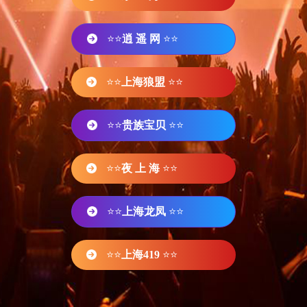
⭐⭐
逍 遥 网
⭐⭐
⭐⭐
上海狼盟
⭐⭐
⭐⭐
贵族宝贝
⭐⭐
⭐⭐
夜 上 海
⭐⭐
⭐⭐
上海龙凤
⭐⭐
⭐⭐
上海419
⭐⭐