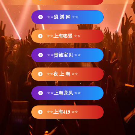
⭐⭐
逍 遥 网
⭐⭐
⭐⭐
上海狼盟
⭐⭐
⭐⭐
贵族宝贝
⭐⭐
⭐⭐
夜 上 海
⭐⭐
⭐⭐
上海龙凤
⭐⭐
⭐⭐
上海419
⭐⭐