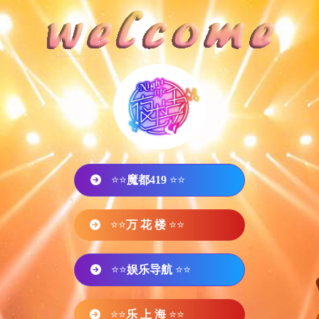
⭐⭐
魔都419
⭐⭐
⭐⭐
万 花 楼
⭐⭐
⭐⭐
娱乐导航
⭐⭐
⭐⭐
乐 上 海
⭐⭐