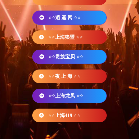
⭐⭐
逍 遥 网
⭐⭐
⭐⭐
上海狼盟
⭐⭐
⭐⭐
贵族宝贝
⭐⭐
⭐⭐
夜 上 海
⭐⭐
⭐⭐
上海龙凤
⭐⭐
⭐⭐
上海419
⭐⭐