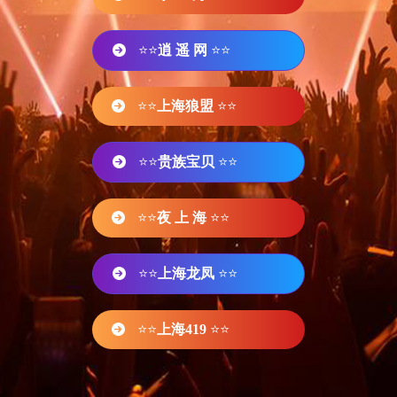
⭐⭐
逍 遥 网
⭐⭐
⭐⭐
上海狼盟
⭐⭐
⭐⭐
贵族宝贝
⭐⭐
⭐⭐
夜 上 海
⭐⭐
⭐⭐
上海龙凤
⭐⭐
⭐⭐
上海419
⭐⭐