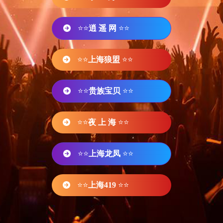
⭐⭐
逍 遥 网
⭐⭐
⭐⭐
上海狼盟
⭐⭐
⭐⭐
贵族宝贝
⭐⭐
⭐⭐
夜 上 海
⭐⭐
⭐⭐
上海龙凤
⭐⭐
⭐⭐
上海419
⭐⭐