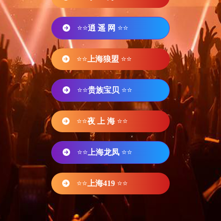
⭐⭐
逍 遥 网
⭐⭐
⭐⭐
上海狼盟
⭐⭐
⭐⭐
贵族宝贝
⭐⭐
⭐⭐
夜 上 海
⭐⭐
⭐⭐
上海龙凤
⭐⭐
⭐⭐
上海419
⭐⭐