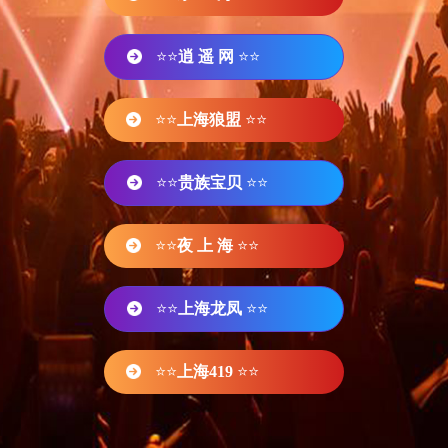
⭐⭐
逍 遥 网
⭐⭐
⭐⭐
上海狼盟
⭐⭐
⭐⭐
贵族宝贝
⭐⭐
⭐⭐
夜 上 海
⭐⭐
⭐⭐
上海龙凤
⭐⭐
⭐⭐
上海419
⭐⭐