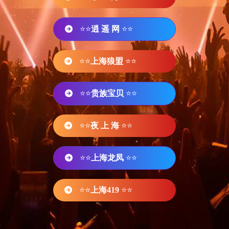
⭐⭐
逍 遥 网
⭐⭐
⭐⭐
上海狼盟
⭐⭐
⭐⭐
贵族宝贝
⭐⭐
⭐⭐
夜 上 海
⭐⭐
⭐⭐
上海龙凤
⭐⭐
⭐⭐
上海419
⭐⭐