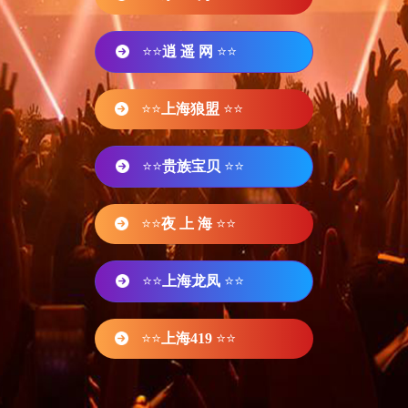
⭐⭐
逍 遥 网
⭐⭐
⭐⭐
上海狼盟
⭐⭐
⭐⭐
贵族宝贝
⭐⭐
⭐⭐
夜 上 海
⭐⭐
⭐⭐
上海龙凤
⭐⭐
⭐⭐
上海419
⭐⭐