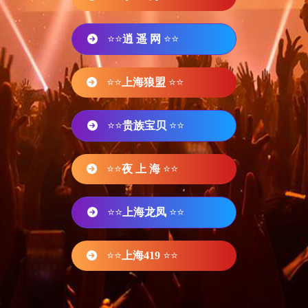
⭐⭐
逍 遥 网
⭐⭐
⭐⭐
上海狼盟
⭐⭐
⭐⭐
贵族宝贝
⭐⭐
⭐⭐
夜 上 海
⭐⭐
⭐⭐
上海龙凤
⭐⭐
⭐⭐
上海419
⭐⭐