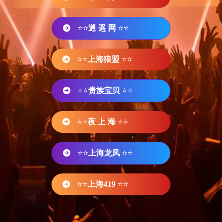
⭐⭐
逍 遥 网
⭐⭐
⭐⭐
上海狼盟
⭐⭐
⭐⭐
贵族宝贝
⭐⭐
⭐⭐
夜 上 海
⭐⭐
⭐⭐
上海龙凤
⭐⭐
⭐⭐
上海419
⭐⭐