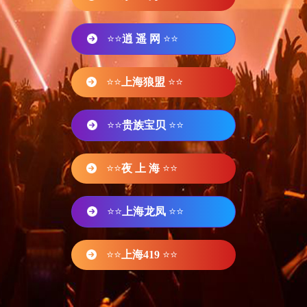
⭐⭐
逍 遥 网
⭐⭐
⭐⭐
上海狼盟
⭐⭐
⭐⭐
贵族宝贝
⭐⭐
⭐⭐
夜 上 海
⭐⭐
⭐⭐
上海龙凤
⭐⭐
⭐⭐
上海419
⭐⭐