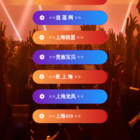
⭐⭐
逍 遥 网
⭐⭐
⭐⭐
上海狼盟
⭐⭐
⭐⭐
贵族宝贝
⭐⭐
⭐⭐
夜 上 海
⭐⭐
⭐⭐
上海龙凤
⭐⭐
⭐⭐
上海419
⭐⭐