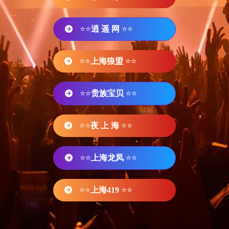
⭐⭐
逍 遥 网
⭐⭐
⭐⭐
上海狼盟
⭐⭐
⭐⭐
贵族宝贝
⭐⭐
⭐⭐
夜 上 海
⭐⭐
⭐⭐
上海龙凤
⭐⭐
⭐⭐
上海419
⭐⭐