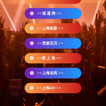
⭐⭐
逍 遥 网
⭐⭐
⭐⭐
上海狼盟
⭐⭐
⭐⭐
贵族宝贝
⭐⭐
⭐⭐
夜 上 海
⭐⭐
⭐⭐
上海龙凤
⭐⭐
⭐⭐
上海419
⭐⭐