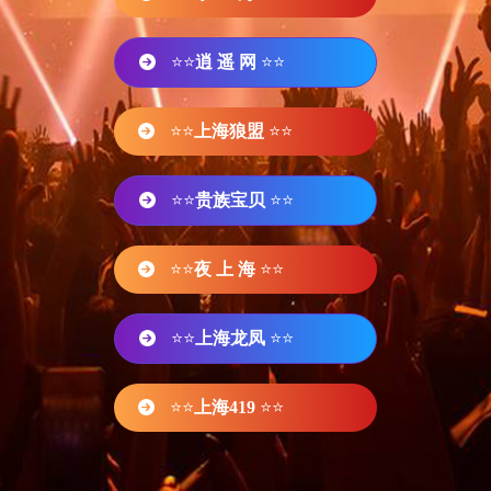
⭐⭐
逍 遥 网
⭐⭐
⭐⭐
上海狼盟
⭐⭐
⭐⭐
贵族宝贝
⭐⭐
⭐⭐
夜 上 海
⭐⭐
⭐⭐
上海龙凤
⭐⭐
⭐⭐
上海419
⭐⭐