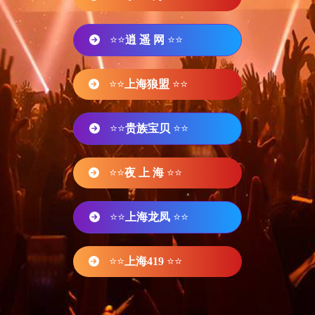
⭐⭐
逍 遥 网
⭐⭐
⭐⭐
上海狼盟
⭐⭐
⭐⭐
贵族宝贝
⭐⭐
⭐⭐
夜 上 海
⭐⭐
⭐⭐
上海龙凤
⭐⭐
⭐⭐
上海419
⭐⭐