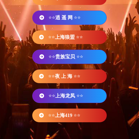
⭐⭐
逍 遥 网
⭐⭐
⭐⭐
上海狼盟
⭐⭐
⭐⭐
贵族宝贝
⭐⭐
⭐⭐
夜 上 海
⭐⭐
⭐⭐
上海龙凤
⭐⭐
⭐⭐
上海419
⭐⭐