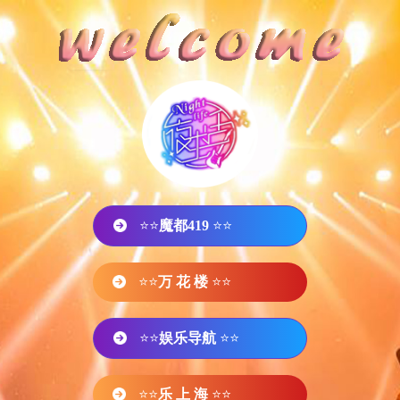
⭐⭐
魔都419
⭐⭐
⭐⭐
万 花 楼
⭐⭐
⭐⭐
娱乐导航
⭐⭐
⭐⭐
乐 上 海
⭐⭐