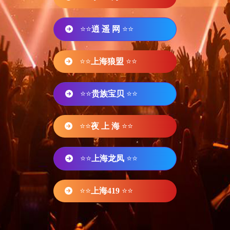
⭐⭐
逍 遥 网
⭐⭐
⭐⭐
上海狼盟
⭐⭐
⭐⭐
贵族宝贝
⭐⭐
⭐⭐
夜 上 海
⭐⭐
⭐⭐
上海龙凤
⭐⭐
⭐⭐
上海419
⭐⭐