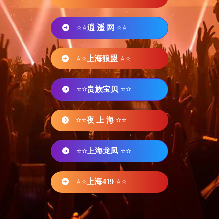
⭐⭐
逍 遥 网
⭐⭐
⭐⭐
上海狼盟
⭐⭐
⭐⭐
贵族宝贝
⭐⭐
⭐⭐
夜 上 海
⭐⭐
⭐⭐
上海龙凤
⭐⭐
⭐⭐
上海419
⭐⭐