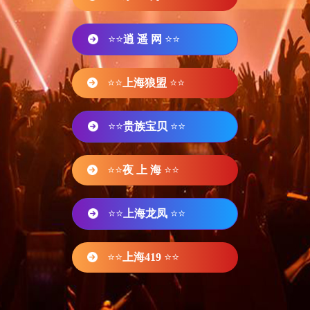
⭐⭐
逍 遥 网
⭐⭐
⭐⭐
上海狼盟
⭐⭐
⭐⭐
贵族宝贝
⭐⭐
⭐⭐
夜 上 海
⭐⭐
⭐⭐
上海龙凤
⭐⭐
⭐⭐
上海419
⭐⭐