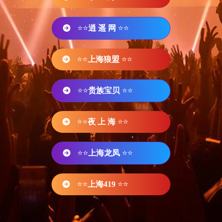
⭐⭐
逍 遥 网
⭐⭐
⭐⭐
上海狼盟
⭐⭐
⭐⭐
贵族宝贝
⭐⭐
⭐⭐
夜 上 海
⭐⭐
⭐⭐
上海龙凤
⭐⭐
⭐⭐
上海419
⭐⭐